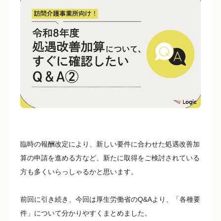
e
y
b
Li
o
n
o
k
k
臨時の報酬改定により、新しい要件に合わせた処遇改善加
算の申請を進める方など、新たに取得をご検討されている
方も多くいらっしゃるかと思います。
前回に引き続き、今回は厚生労働省のQ&Aより、「各種要
件」について分かりやすくまとめました。