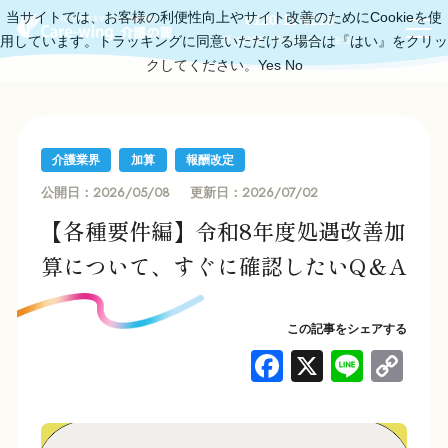
当サイトでは、お客様の利便性向上やサイト改善のためにCookieを使
0120-11-6219
用しています。トラッキングに同意いただける場合は『はい』をクリッ
受付時間：平日10:00～18:00
クしてください。
Yes
No
介護業界
加算
報酬改定
2026/05/08
2026/07/02
公開日：
更新日：
【各種要件編】令和8年度処遇改善加
算について、すぐに確認したいQ＆A
この記事をシェアする
F
X
Li
C
a
n
o
c
e
p