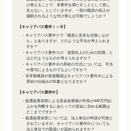
け替えることで、本要件を満たすこととして差し
支えない」としていますが、一部の職員の収入が
減額されるような付け替えは可能でしょうか？
【キャリアパス要件Ⅰ～Ⅲ】
キャリアパス要件Ⅱで「職員と意見を交換しなが
ら」とありますが、どのような手法が考えられま
すか？
キャリアパス要件Ⅱの「資質向上のための目標」と
はどのようなものが考えられますか？
キャリアパス要件Ⅲの昇給の方式については、手当
や賞与によるものでもよいですか？
非常勤職員や派遣職員はキャリアパス要件Ⅲによる
昇給の仕組みの対象となりますか？
【キャリアパス要件Ⅳ】
処遇改善加算による賃金改善後の年収が440万円以
上かを判断するにあたっての賃金に含める範囲は
どこまでですか？
処遇改善加算については、法人単位の申請が可能と
されていますが、キャリアパス要件Ⅳについても
法人単位での取扱いが認められますか？