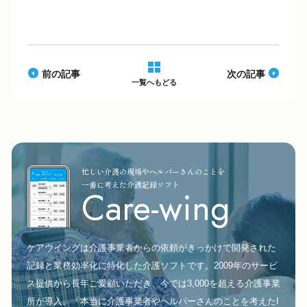
b
Li
o
n
o
k
k
前の記事
次の記事
一覧へもどる
忙しい介護の現場やヘルパーさんのことを
一番に考えた介護記録ソフト
Care-wing
ケアウイングは介護事業者からの依頼がきっかけで開発された
記録と業務効率化に特化した介護ソフトです。2009年のサービ
ス提供から長年ご愛顧いただき、今では3,000を超える介護事業
所が導入。「本当に介護事業者やヘルパーさんのことを考えたI