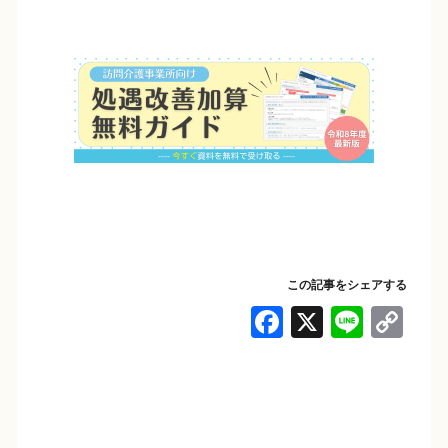
この記事をシェアする
F
X
Li
C
a
n
o
c
e
p
e
y