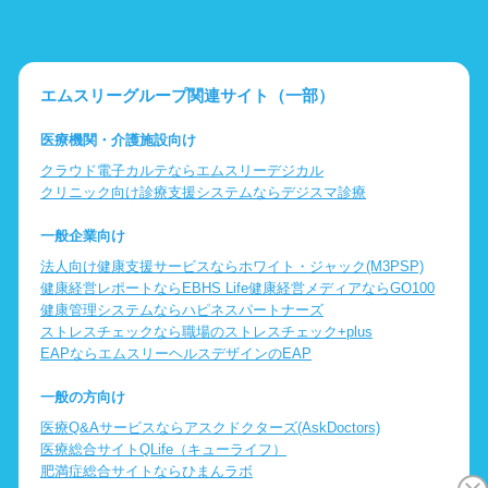
エムスリーグループ関連サイト（一部）
医療機関・介護施設向け
クラウド電子カルテならエムスリーデジカル
クリニック向け診療支援システムならデジスマ診療
一般企業向け
法人向け健康支援サービスならホワイト・ジャック(M3PSP)
健康経営レポートならEBHS Life
健康経営メディアならGO100
健康管理システムならハピネスパートナーズ
ストレスチェックなら職場のストレスチェック+plus
EAPならエムスリーヘルスデザインのEAP
一般の方向け
医療Q&Aサービスならアスクドクターズ(AskDoctors)
医療総合サイトQLife（キューライフ）
肥満症総合サイトならひまんラボ