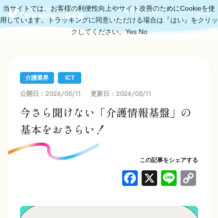
当サイトでは、お客様の利便性向上やサイト改善のためにCookieを使
0120-11-6219
用しています。トラッキングに同意いただける場合は『はい』をクリッ
受付時間：平日10:00～18:00
クしてください。
Yes
No
介護業界
ICT
2026/05/11
2026/05/11
公開日：
更新日：
今さら聞けない「介護情報基盤」の
基本をおさらい！
この記事をシェアする
F
X
Li
C
a
n
o
c
e
p