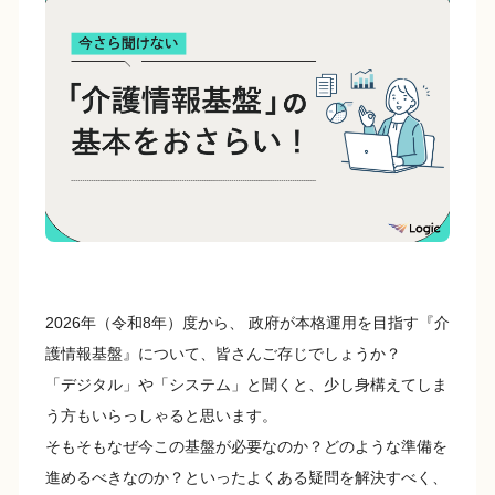
e
y
b
Li
o
n
o
k
k
2026年（令和8年）度から、 政府が本格運用を目指す『介
護情報基盤』について、皆さんご存じでしょうか？
「デジタル」や「システム」と聞くと、少し身構えてしま
う方もいらっしゃると思います。
そもそもなぜ今この基盤が必要なのか？どのような準備を
進めるべきなのか？といったよくある疑問を解決すべく、