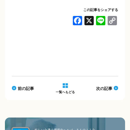
この記事をシェアする
F
X
Li
C
a
n
o
c
e
p
e
y
b
Li
o
n
o
k
k
前の記事
次の記事
一覧へもどる
忙しい介護の現場やヘルパーさんのことを