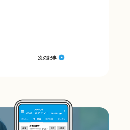
c
e
p
e
y
b
Li
o
n
o
k
k
次の記事