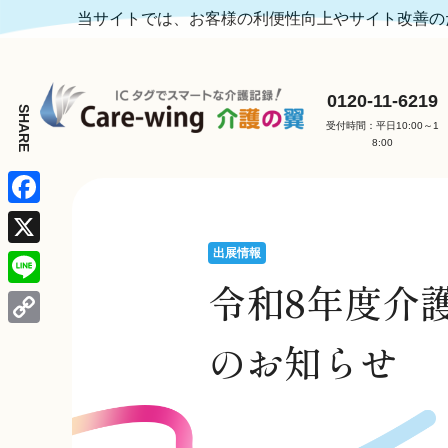
当サイトでは、お客様の利便性向上やサイト改善のた
0120-11-6219
受付時間：平日10:00～1
8:00
F
a
出展情報
X
c
令和8年度介
L
e
i
C
のお知らせ
b
n
o
o
e
p
o
y
k