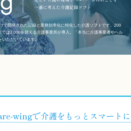
ng
一番に考えた介護記録ソフト
けで開発された記録と業務効率化に特化した介護ソフトです。200
では3,000を超える介護事業所が導入。「本当に介護事業者やヘル
をいただいています。
are-wingで
介護をもっとスマートに