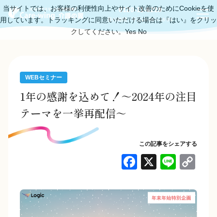
当サイトでは、お客様の利便性向上やサイト改善のためにCookieを使
0120-11-6219
用しています。トラッキングに同意いただける場合は『はい』をクリッ
受付時間：平日10:00～18:00
クしてください。
Yes
No
WEBセミナー
1年の感謝を込めて！～2024年の注目
テーマを一挙再配信～
この記事をシェアする
F
X
Li
C
a
n
o
c
e
p
e
y