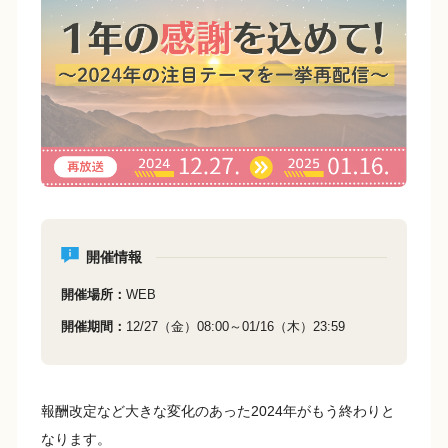
b
Li
o
n
o
k
k
開催情報
開催場所
WEB
開催期間
12/27（金）08:00～01/16（木）23:59
報酬改定など大きな変化のあった2024年がもう終わりと
なります。