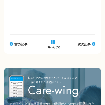
c
e
p
e
y
b
Li
o
n
o
k
k
前の記事
次の記事
一覧へもどる
忙しい介護の現場やヘルパーさんのことを
一番に考えた介護記録ソフト
Care-wing
ケアウイングは介護事業者からの依頼がきっかけで開発された