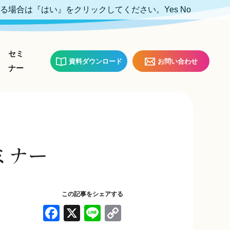
ける場合は『はい』をクリックしてください。
Yes
No
セミ
資料ダウンロード
お問い合わせ
ナー
ミナー
この記事をシェアする
F
X
Li
C
a
n
o