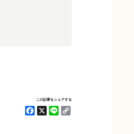
この記事をシェアする
F
X
Li
C
a
n
o
c
e
p