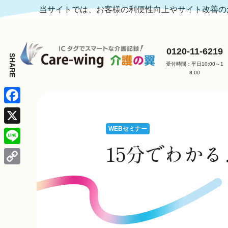
当サイトでは、お客様の利便性向上やサイト改善のた
0120-11-6219
受付時間：平日10:00～1
8:00
F
a
WEBセミナー
X
c
15分でわかる
L
e
i
C
b
n
o
o
e
p
o
y
k