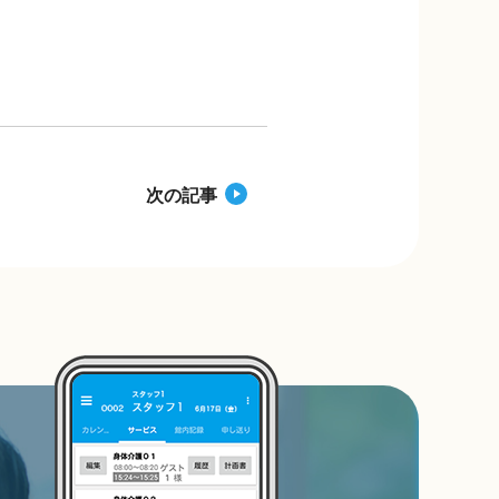
e
y
b
Li
o
n
o
k
k
次の記事