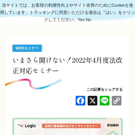
当サイトでは、お客様の利便性向上やサイト改善のためにCookieを使
0120-11-6219
用しています。トラッキングに同意いただける場合は『はい』をクリッ
受付時間：平日10:00～18:00
クしてください。
Yes
No
WEBセミナー
いまさら聞けない！2022年4月度法改
正対応セミナー
この記事をシェアする
F
X
Li
C
a
n
o
c
e
p
e
y