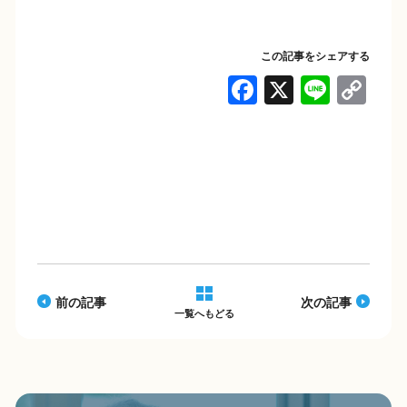
この記事をシェアする
F
X
Li
C
a
n
o
c
e
p
e
y
b
Li
o
n
o
k
k
前の記事
次の記事
一覧へもどる