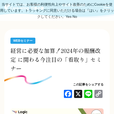
当サイトでは、お客様の利便性向上やサイト改善のためにCookieを使
0120-11-6219
用しています。トラッキングに同意いただける場合は『はい』をクリッ
受付時間：平日10:00～18:00
クしてください。
Yes
No
WEBセミナー
経営に必要な加算！2024年の報酬改
定 に関わる今注目の「看取り」セミ
ナー
この記事をシェアする
F
X
Li
C
a
n
o
c
e
p