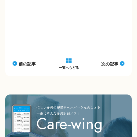
a
n
o
c
e
p
e
y
b
Li
o
n
o
k
k
前の記事
次の記事
一覧へもどる
忙しい介護の現場やヘルパーさんのことを
一番に考えた介護記録ソフト
Care-wing