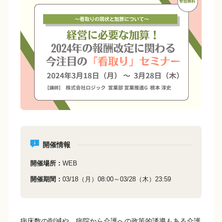
e
y
b
Li
o
n
o
k
k
開催情報
開催場所
WEB
開催期間
03/18（月）08:00～03/28（木）23:59
病床数の削減や、病院から介護への政策的誘導もある介護