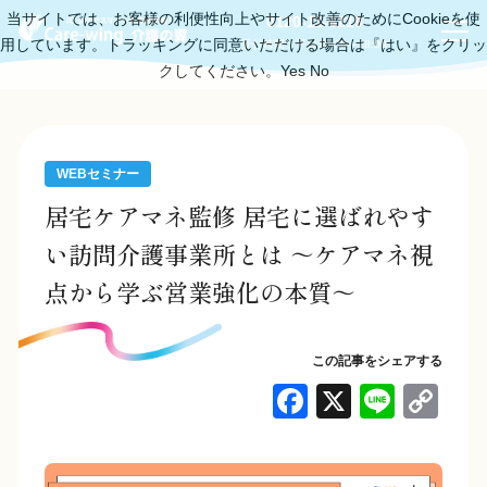
当サイトでは、お客様の利便性向上やサイト改善のためにCookieを使
0120-11-6219
用しています。トラッキングに同意いただける場合は『はい』をクリッ
受付時間：平日10:00～18:00
クしてください。
Yes
No
WEBセミナー
居宅ケアマネ監修 居宅に選ばれやす
い訪問介護事業所とは ～ケアマネ視
点から学ぶ営業強化の本質～
この記事をシェアする
F
X
Li
C
a
n
o
c
e
p