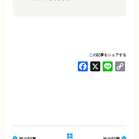
この記事をシェアする
F
X
Li
C
a
n
o
c
e
p
e
y
b
Li
o
n
o
k
k