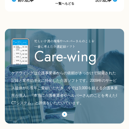
前の記事
次の記事
一覧へもどる
忙しい介護の現場やヘルパーさんのことを
一番に考えた介護記録ソフト
Care-wing
ケアウイングは介護事業者からの依頼がきっかけで開発された
記録と業務効率化に特化した介護ソフトです。2009年のサービ
ス提供から長年ご愛顧いただき、今では3,000を超える介護事業
所が導入。「本当に介護事業者やヘルパーさんのことを考えたI
CTシステム」と評価をいただいています。