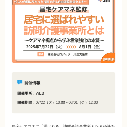
e
y
b
Li
o
n
o
k
k
開催情報
開催場所
WEB
開催期間
07/22（火）10:00～08/01（金）12:00
居宅ケアマネに「選ばれる」訪問介護事業所となる秘訣を