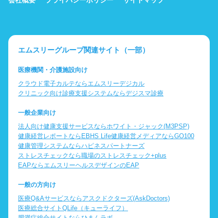
エムスリーグループ関連サイト（一部）
医療機関・介護施設向け
クラウド電子カルテならエムスリーデジカル
クリニック向け診療支援システムならデジスマ診療
一般企業向け
法人向け健康支援サービスならホワイト・ジャック(M3PSP)
健康経営レポートならEBHS Life
健康経営メディアならGO100
健康管理システムならハピネスパートナーズ
ストレスチェックなら職場のストレスチェック+plus
EAPならエムスリーヘルスデザインのEAP
一般の方向け
医療Q&Aサービスならアスクドクターズ(AskDoctors)
医療総合サイトQLife（キューライフ）
肥満症総合サイトならひまんラボ