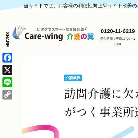
当サイトでは、お客様の利便性向上やサイト改善のた
0120-11-6219
受付時間：平日10:00～1
8:00
F
a
介護業界
X
c
訪問介護に欠
L
e
i
C
がつく事業所
b
n
o
o
e
p
o
y
k