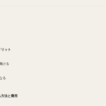
メリット
働ける
なる
る方法と費用