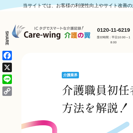
当サイトでは、お客様の利便性向上やサイト改善のた
0120-11-6219
受付時間：平日10:00～1
8:00
F
a
介護業界
X
c
介護職員初任
L
e
i
C
方法を解説！
b
n
o
o
e
p
o
y
k