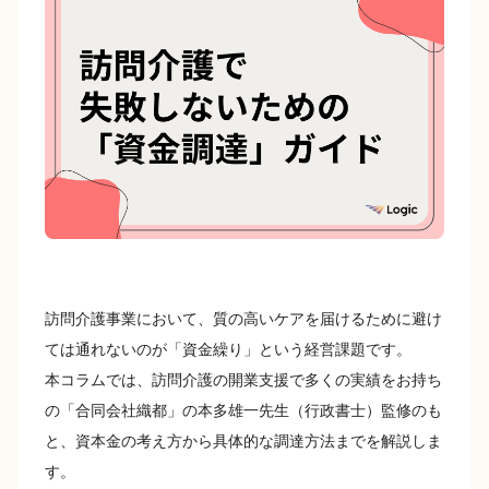
e
y
b
Li
o
n
o
k
k
訪問介護事業において、質の高いケアを届けるために避け
ては通れないのが「資金繰り」という経営課題です。
本コラムでは、訪問介護の開業支援で多くの実績をお持ち
の「合同会社織都」の本多雄一先生（行政書士）監修のも
と、資本金の考え方から具体的な調達方法までを解説しま
す。