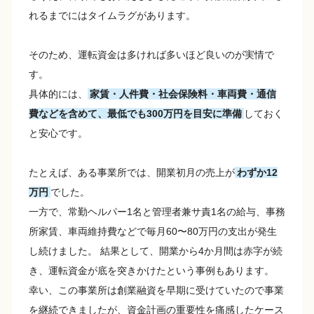
れるまでにはタイムラグがあります。
そのため、運転資金は多ければ多いほど良いのが実情で
す。
具体的には、
家賃・人件費・社会保険料・車両費・通信
費などを含めて、最低でも300万円を目安に準備
しておく
と安心です。
たとえば、ある事業所では、開業初月の売上が
わずか12
万円
でした。
一方で、常勤ヘルパー1名と管理者兼サ責1名の給与、事務
所家賃、車両維持費などで毎月60〜80万円の支出が発生
し続けました。 結果として、開業から4か月間は赤字が続
き、運転資金が底を突きかけたという事例もあります。
幸い、この事業所は創業融資を早期に受けていたので事業
を継続できましたが、資金計画の重要性を痛感したケース