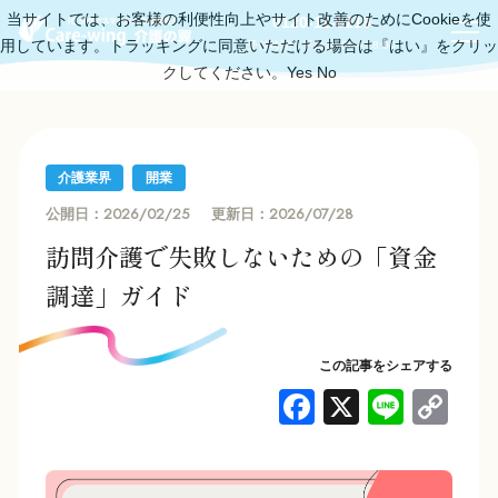
当サイトでは、お客様の利便性向上やサイト改善のためにCookieを使
0120-11-6219
用しています。トラッキングに同意いただける場合は『はい』をクリッ
受付時間：平日10:00～18:00
クしてください。
Yes
No
介護業界
開業
2026/02/25
2026/07/28
公開日：
更新日：
訪問介護で失敗しないための「資金
調達」ガイド
この記事をシェアする
F
X
Li
C
a
n
o
c
e
p