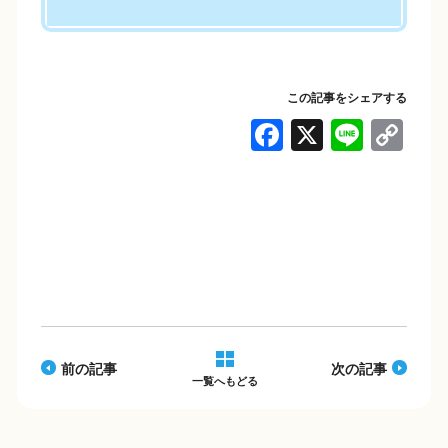
この記事をシェアする
F
X
Li
C
a
n
o
c
e
p
e
y
b
Li
o
n
o
k
k
前の記事
次の記事
一覧へもどる