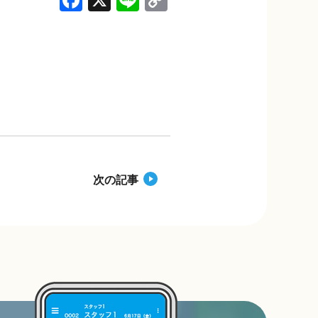
F
X
Li
C
a
n
o
c
e
p
e
y
b
Li
o
n
o
k
k
次の記事