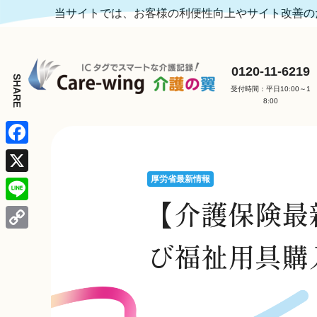
当サイトでは、お客様の利便性向上やサイト改善のた
0120-11-6219
受付時間：平日10:00～1
8:00
F
a
厚労省最新情報
X
c
【介護保険最新
L
e
i
C
び福祉用具購
b
n
o
o
e
p
o
y
k