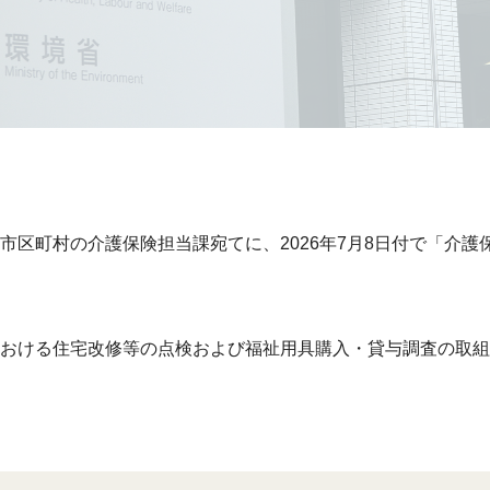
区町村の介護保険担当課宛てに、2026年7月8日付で「介護保険最
おける住宅改修等の点検および福祉用具購入・貸与調査の取組