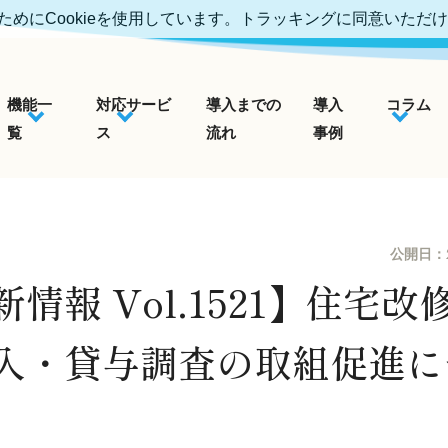
めにCookieを使用しています。トラッキングに同意いただ
機能一
対応サービ
導入までの
導入
コラム
覧
ス
流れ
事例
公開日：
情報 Vol.1521】住宅
入・貸与調査の取組促進に