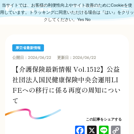
当サイトでは、お客様の利便性向上やサイト改善のためにCookieを使
0120-11-6219
用しています。トラッキングに同意いただける場合は『はい』をクリッ
受付時間：平日10:00～18:00
クしてください。
Yes
No
厚労省最新情報
2026/06/22
2026/06/22
公開日：
更新日：
【介護保険最新情報 Vol.1512】公益
社団法人国民健康保険中央会運用LI
FEへの移行に係る再度の周知につい
て
この記事をシェアする
F
X
Li
C