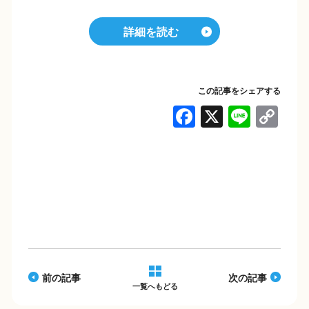
詳細を読む
この記事をシェアする
F
X
Li
C
a
n
o
c
e
p
e
y
b
Li
o
n
o
k
k
前の記事
次の記事
一覧へもどる