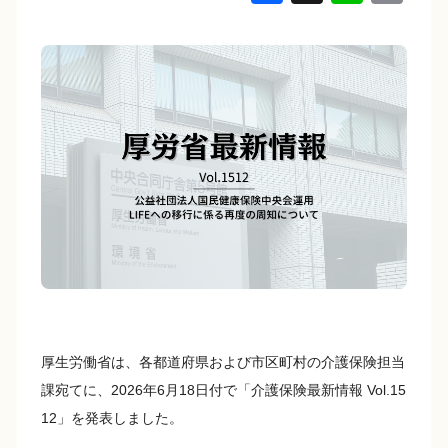
a
n
o
c
e
p
e
y
b
Li
o
n
o
k
k
厚生労働省は、各都道府県および市区町村の介護保険担当
課宛てに、2026年6月18日付で「介護保険最新情報 Vol.15
12」を発表しました。