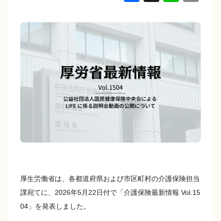
a
n
o
c
e
p
e
y
b
Li
o
n
o
k
k
厚生労働省は、各都道府県および市区町村の介護保険担当
課宛てに、2026年5月22日付で「介護保険最新情報 Vol.15
04」を発表しました。