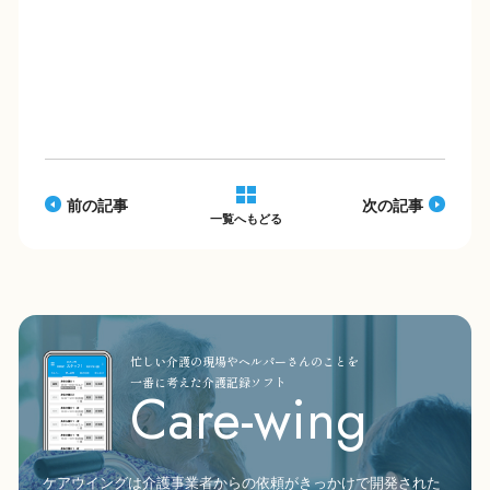
c
e
p
e
y
b
Li
o
n
o
k
k
前の記事
次の記事
一覧へもどる
忙しい介護の現場やヘルパーさんのことを
一番に考えた介護記録ソフト
Care-wing
ケアウイングは介護事業者からの依頼がきっかけで開発された