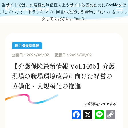
当サイトでは、お客様の利便性向上やサイト改善のためにCookieを使
0120-11-6219
用しています。トラッキングに同意いただける場合は『はい』をクリッ
受付時間：平日10:00～18:00
クしてください。
Yes
No
厚労省最新情報
2026/02/02
2026/02/02
公開日：
更新日：
【介護保険最新情報 Vol.1466】介護
現場の職場環境改善に向けた経営の
協働化・大規模化の推進
この記事をシェアする
F
X
Li
C
a
n
o