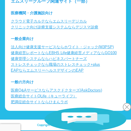
エムスリーグループ関連サイト（一部）
医療機関・介護施設向け
クラウド電子カルテならエムスリーデジカル
クリニック向け診療支援システムならデジスマ診療
一般企業向け
法人向け健康支援サービスならホワイト・ジャック(M3PSP)
健康経営レポートならEBHS Life
健康経営メディアならGO100
健康管理システムならハピネスパートナーズ
ストレスチェックなら職場のストレスチェック+plus
EAPならエムスリーヘルスデザインのEAP
一般の方向け
医療Q&Aサービスならアスクドクターズ(AskDoctors)
医療総合サイトQLife（キューライフ）
肥満症総合サイトならひまんラボ
Copyright © Logic Inc. All Rights Reserved.