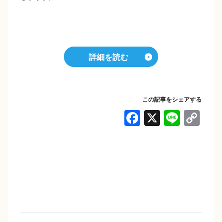
詳細を読む
この記事をシェアする
F
X
Li
C
a
n
o
c
e
p
e
y
b
Li
o
n
o
k