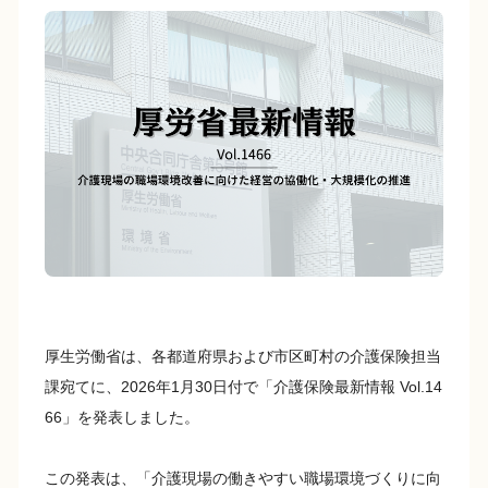
c
e
p
e
y
b
Li
o
n
o
k
k
厚生労働省は、各都道府県および市区町村の介護保険担当
課宛てに、2026年1月30日付で「介護保険最新情報 Vol.14
66」を発表しました。
この発表は、「介護現場の働きやすい職場環境づくりに向