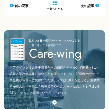
k
前の記事
次の記事
一覧へもどる
忙しい介護の現場やヘルパーさんのことを
一番に考えた介護記録ソフト
Care-wing
ケアウイングは介護事業者からの依頼がきっかけで開発された
記録と業務効率化に特化した介護ソフトです。2009年のサービ
ス提供から長年ご愛顧いただき、今では3,000を超える介護事業
所が導入。「本当に介護事業者やヘルパーさんのことを考えたI
CTシステム」と評価をいただいています。