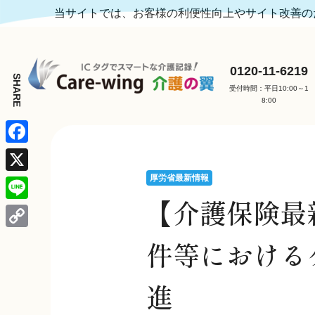
当サイトでは、お客様の利便性向上やサイト改善のた
0120-11-6219
受付時間：平日10:00～1
8:00
F
a
厚労省最新情報
X
c
【介護保険最新
L
e
i
C
件等における
b
n
o
o
e
p
進
o
y
k