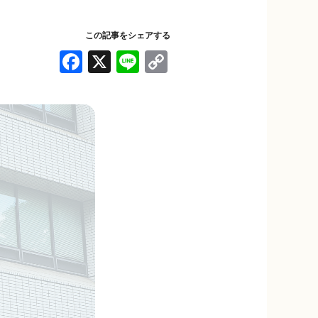
この記事をシェアする
F
X
Li
C
a
n
o
c
e
p
e
y
b
Li
o
n
o
k
k