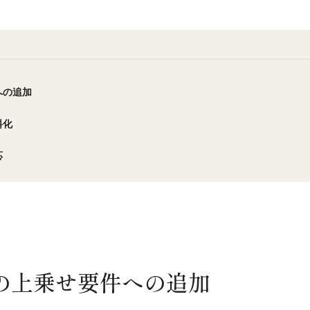
への追加
料化
応
の上乗せ要件への追加