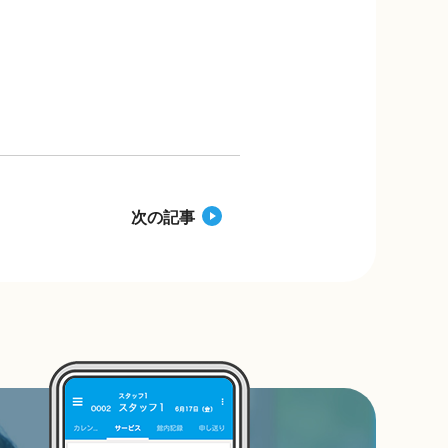
c
e
p
e
y
b
Li
o
n
o
k
k
次の記事