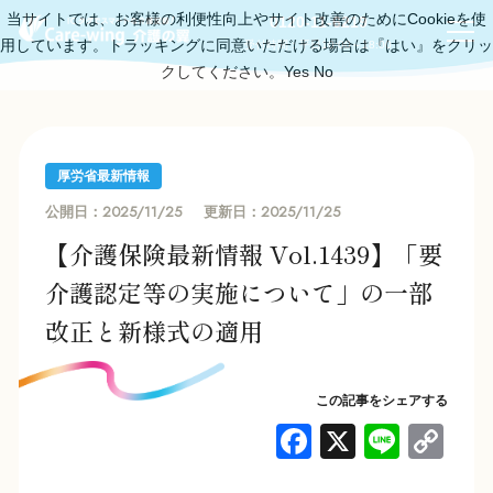
当サイトでは、お客様の利便性向上やサイト改善のためにCookieを使
0120-11-6219
用しています。トラッキングに同意いただける場合は『はい』をクリッ
受付時間：平日10:00～18:00
クしてください。
Yes
No
厚労省最新情報
2025/11/25
2025/11/25
公開日：
更新日：
【介護保険最新情報 Vol.1439】「要
介護認定等の実施について」の一部
改正と新様式の適用
この記事をシェアする
F
X
Li
C
a
n
o