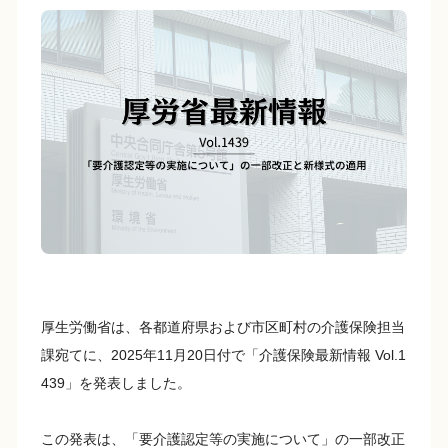
c
e
p
e
y
b
Li
o
n
o
k
k
厚生労働省は、各都道府県および市区町村の介護保険担当
課宛てに、2025年11月20日付で「介護保険最新情報 Vol.1
439」を発表しました。
この発表は、「要介護認定等の実施について」の一部改正