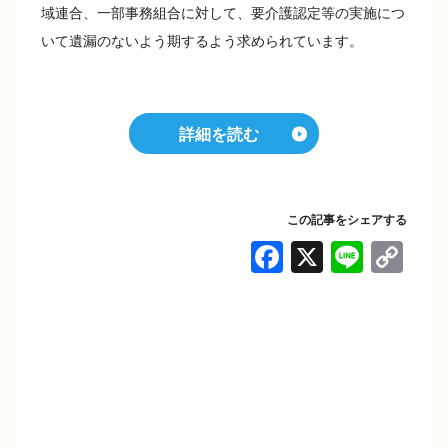
域連合、一部事務組合に対して、要介護認定等の実施につ
いて遺漏のないよう期するよう求められています。
詳細を読む
この記事をシェアする
F
X
Li
C
a
n
o
c
e
p
e
y
b
Li
o
n