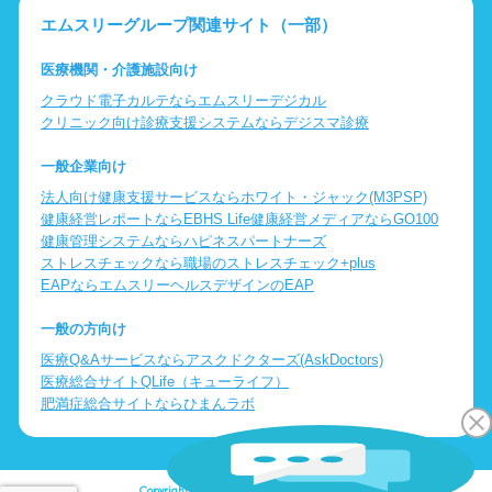
エムスリーグループ関連サイト（一部）
医療機関・介護施設向け
クラウド電子カルテならエムスリーデジカル
クリニック向け診療支援システムならデジスマ診療
一般企業向け
法人向け健康支援サービスならホワイト・ジャック(M3PSP)
健康経営レポートならEBHS Life
健康経営メディアならGO100
健康管理システムならハピネスパートナーズ
ストレスチェックなら職場のストレスチェック+plus
EAPならエムスリーヘルスデザインのEAP
一般の方向け
医療Q&Aサービスならアスクドクターズ(AskDoctors)
医療総合サイトQLife（キューライフ）
肥満症総合サイトならひまんラボ
Copyright © Logic Inc. All Rights Reserved.