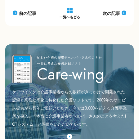
o
k
k
前の記事
次の記事
一覧へもどる
忙しい介護の現場やヘルパーさんのことを
一番に考えた介護記録ソフト
Care-wing
ケアウイングは介護事業者からの依頼がきっかけで開発された
記録と業務効率化に特化した介護ソフトです。2009年のサービ
ス提供から長年ご愛顧いただき、今では3,000を超える介護事業
所が導入。「本当に介護事業者やヘルパーさんのことを考えたI
CTシステム」と評価をいただいています。