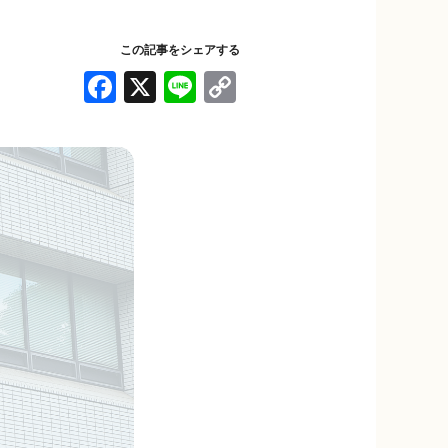
この記事をシェアする
F
X
Li
C
a
n
o
c
e
p
e
y
b
Li
o
n
o
k
k