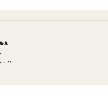
用依頼
ツ
ション）