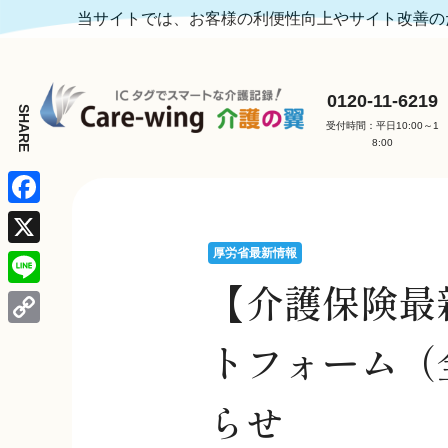
当サイトでは、お客様の利便性向上やサイト改善のた
0120-11-6219
受付時間：平日10:00～1
8:00
F
a
厚労省最新情報
X
c
【介護保険最新
L
e
i
C
トフォーム（
b
n
o
o
e
p
らせ
o
y
k