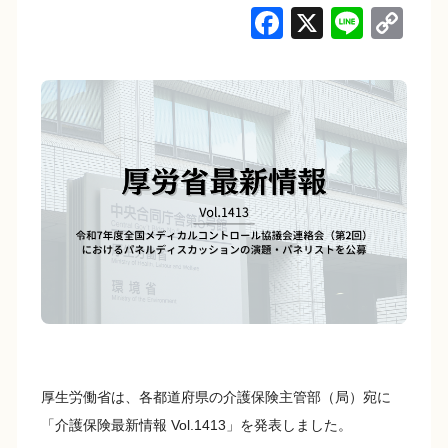
F
X
Li
C
a
n
o
c
e
p
e
y
b
Li
o
n
o
k
k
厚生労働省は、各都道府県の介護保険主管部（局）宛に
「介護保険最新情報 Vol.1413」を発表しました。