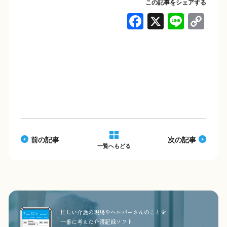
この記事をシェアする
F
X
Li
C
a
n
o
c
e
p
e
y
b
Li
o
n
o
k
k
前の記事
次の記事
一覧へもどる
忙しい介護の現場やヘルパーさんのことを
一番に考えた介護記録ソフト