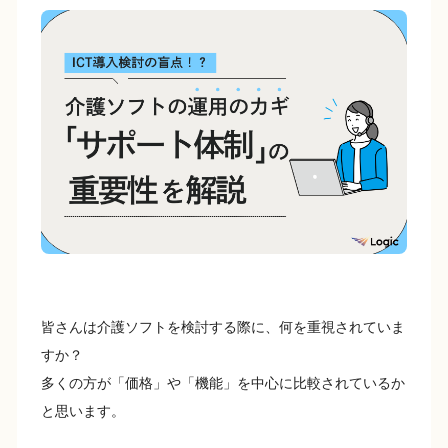
c
e
p
e
y
b
Li
o
n
o
k
k
皆さんは介護ソフトを検討する際に、何を重視されていま
すか？
多くの方が「価格」や「機能」を中心に比較されているか
と思います。