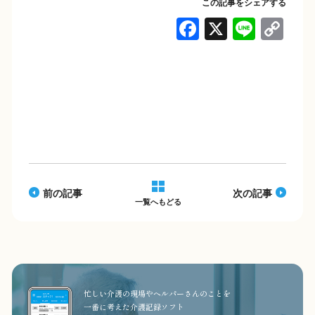
この記事をシェアする
F
X
Li
C
a
n
o
c
e
p
e
y
b
Li
o
n
o
k
k
前の記事
次の記事
一覧へもどる
忙しい介護の現場やヘルパーさんのことを
一番に考えた介護記録ソフト