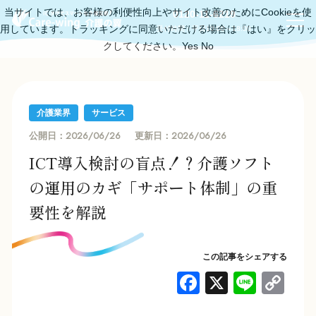
当サイトでは、お客様の利便性向上やサイト改善のためにCookieを使
0120-11-6219
用しています。トラッキングに同意いただける場合は『はい』をクリッ
受付時間：平日10:00～18:00
クしてください。
Yes
No
介護業界
サービス
2026/06/26
2026/06/26
公開日：
更新日：
ICT導入検討の盲点！？介護ソフト
の運用のカギ「サポート体制」の重
要性を解説
この記事をシェアする
F
X
Li
C
a
n
o