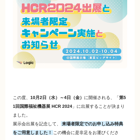
e
y
b
Li
o
n
o
k
k
この度、
10月2日（水）～4日（金）
に開催される、「
第5
1回国際福祉機器展 HCR 2024
」に出展することが決まり
ました。
展示会出展を記念して、
来場者限定でのお申し込み特典
をご用意しました！
この機会に是非足をお運びくださ