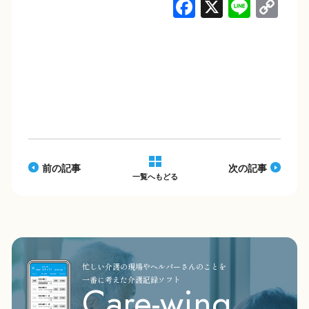
F
X
Li
C
a
n
o
c
e
p
e
y
b
Li
o
n
o
k
k
前の記事
次の記事
一覧へもどる
忙しい介護の現場やヘルパーさんのことを
一番に考えた介護記録ソフト
Care-wing