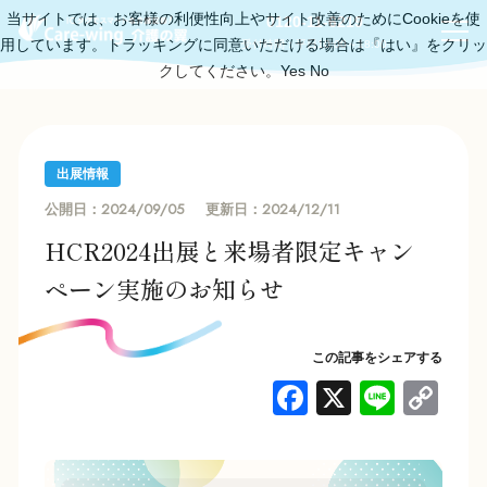
当サイトでは、お客様の利便性向上やサイト改善のためにCookieを使
0120-11-6219
用しています。トラッキングに同意いただける場合は『はい』をクリッ
受付時間：平日10:00～18:00
クしてください。
Yes
No
出展情報
2024/09/05
2024/12/11
公開日：
更新日：
HCR2024出展と来場者限定キャン
ペーン実施のお知らせ
この記事をシェアする
F
X
Li
C
a
n
o
c
e
p