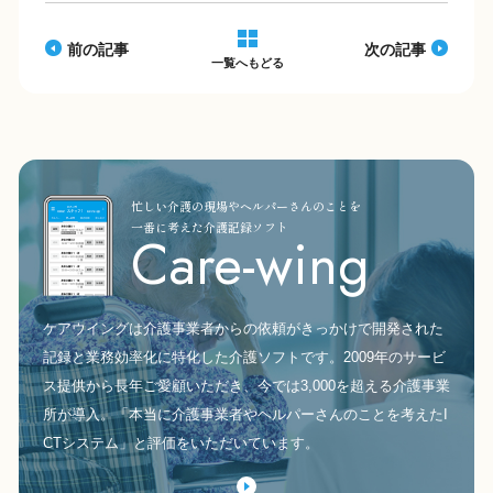
o
k
k
前の記事
次の記事
一覧へもどる
忙しい介護の現場やヘルパーさんのことを
一番に考えた介護記録ソフト
Care-wing
ケアウイングは介護事業者からの依頼がきっかけで開発された
記録と業務効率化に特化した介護ソフトです。2009年のサービ
ス提供から長年ご愛顧いただき、今では3,000を超える介護事業
所が導入。「本当に介護事業者やヘルパーさんのことを考えたI
CTシステム」と評価をいただいています。