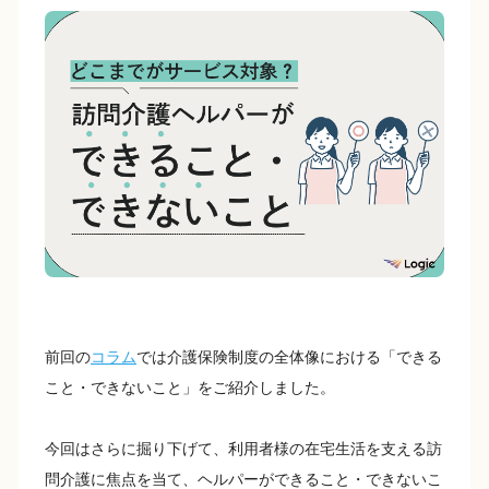
c
e
p
e
y
b
Li
o
n
o
k
k
前回の
コラム
では介護保険制度の全体像における「できる
こと・できないこと」をご紹介しました。
今回はさらに掘り下げて、利用者様の在宅生活を支える訪
問介護に焦点を当て、ヘルパーができること・できないこ