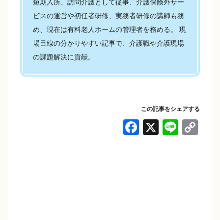
短期入所、訪問介護として従事、介護保険外サー
ビスの運営や初任者研修、実務者研修の講師も務
め、現在は有料老人ホームの管理者を務める。 現
場目線の分かりやすい記事で、介護職や介護現場
の課題解決に貢献。
この記事をシェアする
F
X
Li
C
a
n
o
c
e
p
e
y
b
Li
o
n