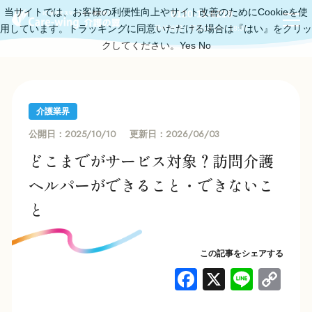
当サイトでは、お客様の利便性向上やサイト改善のためにCookieを使
0120-11-6219
用しています。トラッキングに同意いただける場合は『はい』をクリッ
受付時間：平日10:00～18:00
クしてください。
Yes
No
介護業界
2025/10/10
2026/06/03
公開日：
更新日：
どこまでがサービス対象？訪問介護
ヘルパーができること・できないこ
と
この記事をシェアする
F
X
Li
C
a
n
o