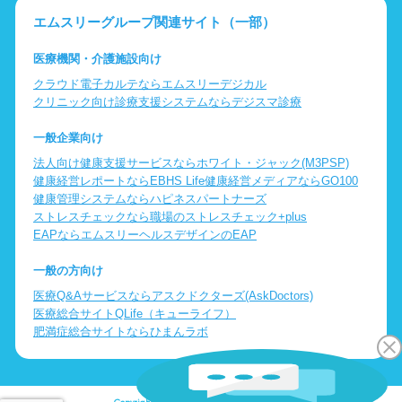
エムスリーグループ関連サイト（一部）
医療機関・介護施設向け
クラウド電子カルテならエムスリーデジカル
クリニック向け診療支援システムならデジスマ診療
一般企業向け
法人向け健康支援サービスならホワイト・ジャック(M3PSP)
健康経営レポートならEBHS Life
健康経営メディアならGO100
健康管理システムならハピネスパートナーズ
ストレスチェックなら職場のストレスチェック+plus
EAPならエムスリーヘルスデザインのEAP
一般の方向け
医療Q&Aサービスならアスクドクターズ(AskDoctors)
医療総合サイトQLife（キューライフ）
肥満症総合サイトならひまんラボ