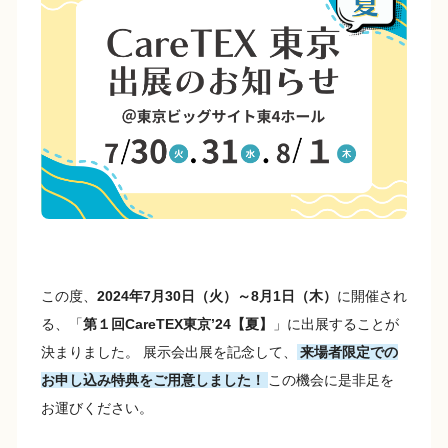
e
y
b
Li
o
n
o
k
k
この度、
2024年7月30日（火）～8月1日（木）
に開催され
る、「
第１回CareTEX東京’24【夏】
」に出展することが
決まりました。 展示会出展を記念して、
来場者限定での
お申し込み特典をご用意しました！
この機会に是非足を
お運びください。