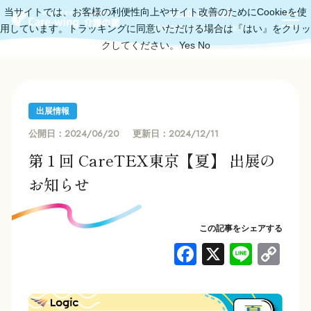
当サイトでは、お客様の利便性向上やサイト改善のためにCookieを使
0120-11-6219
用しています。トラッキングに同意いただける場合は『はい』をクリッ
受付時間：平日10:00～18:00
クしてください。
Yes
No
出展情報
2024/06/20
2024/12/11
公開日：
更新日：
第１回 CareTEX東京【夏】 出展の
お知らせ
この記事をシェアする
F
X
Li
C
a
n
o
c
e
p