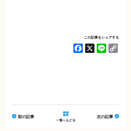
この記事をシェアする
F
X
Li
C
a
n
o
c
e
p
e
y
b
Li
o
n
o
k
k
前の記事
次の記事
一覧へもどる