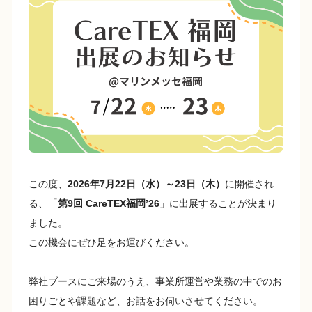
e
y
b
Li
o
n
o
k
k
この度、
2026年7月22日（水）～23日（木）
に開催され
る、「
第9回 CareTEX福岡’26
」に出展することが決まり
ました。
この機会にぜひ足をお運びください。
弊社ブースにご来場のうえ、事業所運営や業務の中でのお
困りごとや課題など、お話をお伺いさせてください。