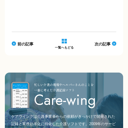
e
y
b
Li
o
n
o
k
k
前の記事
次の記事
一覧へもどる
忙しい介護の現場やヘルパーさんのことを
一番に考えた介護記録ソフト
Care-wing
ケアウイングは介護事業者からの依頼がきっかけで開発された
記録と業務効率化に特化した介護ソフトです。2009年のサービ