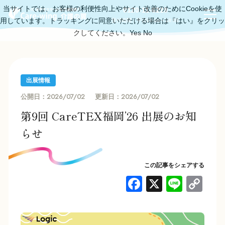
当サイトでは、お客様の利便性向上やサイト改善のためにCookieを使
0120-11-6219
用しています。トラッキングに同意いただける場合は『はい』をクリッ
受付時間：平日10:00～18:00
クしてください。
Yes
No
出展情報
2026/07/02
2026/07/02
公開日：
更新日：
第9回 CareTEX福岡’26 出展のお知
らせ
この記事をシェアする
F
X
Li
C
a
n
o
c
e
p