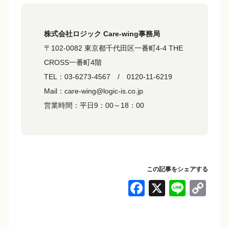
株式会社ロジック Care-wing事務局
〒102-0082 東京都千代田区一番町4-4 THE
CROSS一番町4階
TEL：03-6273-4567 / 0120-11-6219
Mail：care-wing@logic-is.co.jp
営業時間：平日9：00～18：00
この記事をシェアする
F
X
Li
C
a
n
o
c
e
p