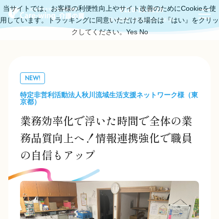
当サイトでは、お客様の利便性向上やサイト改善のためにCookieを使
0120-11-6219
用しています。トラッキングに同意いただける場合は『はい』をクリッ
受付時間：平日10:00～18:00
クしてください。
Yes
No
NEW!
特定非営利活動法人秋川流域生活支援ネットワーク様（東
京都）
業務効率化で浮いた時間で全体の業
務品質向上へ！情報連携強化で職員
の自信もアップ