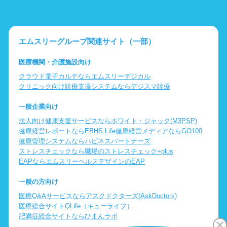
エムスリーグループ関連サイト（一部）
医療機関・介護施設向け
クラウド電子カルテならエムスリーデジカル
クリニック向け診療支援システムならデジスマ診療
一般企業向け
法人向け健康支援サービスならホワイト・ジャック(M3PSP)
健康経営レポートならEBHS Life
健康経営メディアならGO100
健康管理システムならハピネスパートナーズ
ストレスチェックなら職場のストレスチェック+plus
EAPならエムスリーヘルスデザインのEAP
一般の方向け
医療Q&Aサービスならアスクドクターズ(AskDoctors)
医療総合サイトQLife（キューライフ）
肥満症総合サイトならひまんラボ