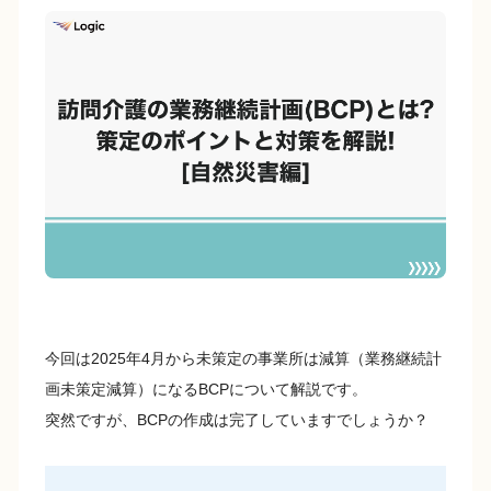
c
e
p
e
y
b
Li
o
n
o
k
k
今回は2025年4月から未策定の事業所は減算（業務継続計
画未策定減算）になるBCPについて解説です。
突然ですが、BCPの作成は完了していますでしょうか？