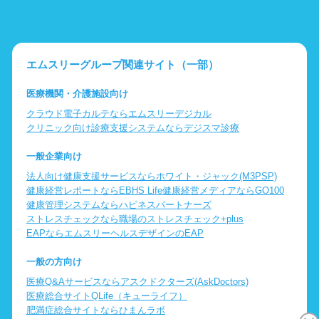
エムスリーグループ関連サイト（一部）
医療機関・介護施設向け
クラウド電子カルテならエムスリーデジカル
クリニック向け診療支援システムならデジスマ診療
一般企業向け
法人向け健康支援サービスならホワイト・ジャック(M3PSP)
健康経営レポートならEBHS Life
健康経営メディアならGO100
健康管理システムならハピネスパートナーズ
ストレスチェックなら職場のストレスチェック+plus
EAPならエムスリーヘルスデザインのEAP
一般の方向け
医療Q&Aサービスならアスクドクターズ(AskDoctors)
医療総合サイトQLife（キューライフ）
肥満症総合サイトならひまんラボ