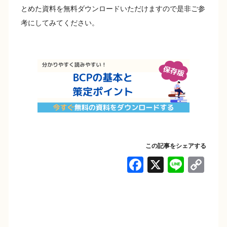
とめた資料を無料ダウンロードいただけますので是非ご参
考にしてみてください。
この記事をシェアする
F
X
Li
C
a
n
o
c
e
p
e
y