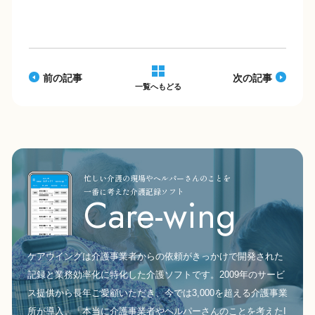
b
Li
o
n
o
k
k
前の記事
次の記事
一覧へもどる
忙しい介護の現場やヘルパーさんのことを
一番に考えた介護記録ソフト
Care-wing
ケアウイングは介護事業者からの依頼がきっかけで開発された
記録と業務効率化に特化した介護ソフトです。2009年のサービ
ス提供から長年ご愛顧いただき、今では3,000を超える介護事業
所が導入。「本当に介護事業者やヘルパーさんのことを考えたI