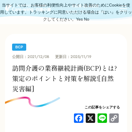
当サイトでは、お客様の利便性向上やサイト改善のためにCookieを使
0120-11-6219
用しています。トラッキングに同意いただける場合は『はい』をクリッ
受付時間：平日10:00～18:00
クしてください。
Yes
No
BCP
2021/12/08
2025/11/19
公開日：
更新日：
訪問介護の業務継続計画(BCP)とは?
策定のポイントと対策を解説![自然
災害編]
この記事をシェアする
F
X
Li
C
a
n
o