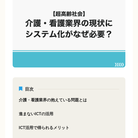
e
y
b
Li
o
n
o
k
k
目次
介護・看護業界の抱えている問題とは
進まないICTの活用
ICT活用で得られるメリット