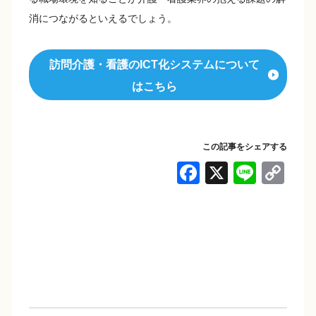
消につながるといえるでしょう。
訪問介護・看護のICT化システムについて
はこちら
この記事をシェアする
F
X
Li
C
a
n
o
c
e
p
e
y
b
Li
o
n
o
k