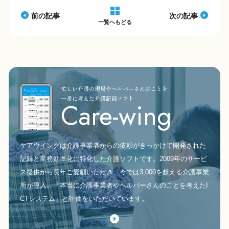
k
前の記事
次の記事
一覧へもどる
忙しい介護の現場やヘルパーさんのことを
一番に考えた介護記録ソフト
Care-wing
ケアウイングは介護事業者からの依頼がきっかけで開発された
記録と業務効率化に特化した介護ソフトです。2009年のサービ
ス提供から長年ご愛顧いただき、今では3,000を超える介護事業
所が導入。「本当に介護事業者やヘルパーさんのことを考えたI
CTシステム」と評価をいただいています。