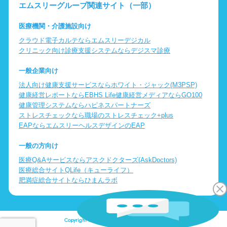
エムスリーグループ関連サイト（一部）
医療機関・介護施設向け
クラウド電子カルテならエムスリーデジカル
クリニック向け診療支援システムならデジスマ診療
一般企業向け
法人向け健康支援サービスならホワイト・ジャック(M3PSP)
健康経営レポートならEBHS Life
健康経営メディアならGO100
健康管理システムならハピネスパートナーズ
ストレスチェックなら職場のストレスチェック+plus
EAPならエムスリーヘルスデザインのEAP
一般の方向け
医療Q&Aサービスならアスクドクターズ(AskDoctors)
医療総合サイトQLife（キューライフ）
肥満症総合サイトならひまんラボ
Copyright © Logic Inc. All Rights Reserved.