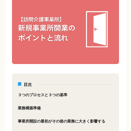
e
y
b
Li
o
n
o
k
k
目次
３つのプロセスと３つの基準
業務構築準備
事業所開設の最初がその後の業務に大きく影響する