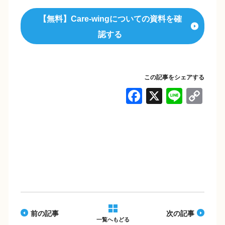
【無料】Care-wingについての資料を確
認する
この記事をシェアする
F
X
Li
C
a
n
o
c
e
p
e
y
b
Li
o
n
o
k
k
前の記事
次の記事
一覧へもどる