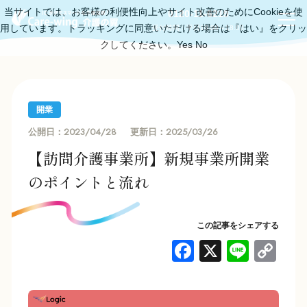
当サイトでは、お客様の利便性向上やサイト改善のためにCookieを使
0120-11-6219
用しています。トラッキングに同意いただける場合は『はい』をクリッ
受付時間：平日10:00～18:00
クしてください。
Yes
No
開業
2023/04/28
2025/03/26
公開日：
更新日：
【訪問介護事業所】新規事業所開業
のポイントと流れ
この記事をシェアする
F
X
Li
C
a
n
o
c
e
p