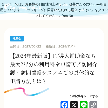
当サイトでは、お客様の利便性向上やサイト改善のためにCookieを使
0120-11-6219
用しています。トラッキングに同意いただける場合は『はい』をクリッ
受付時間：平日10:00～18:00
クしてください。
Yes
No
補助金
2023/06/22
2025/11/14
公開日：
更新日：
【2023年最新版】IT導入補助金なら
最大2年分の利用料を申請可！訪問介
護・訪問看護システムでの具体的な
申請方法とは？
この記事をシェアする
F
X
Li
C