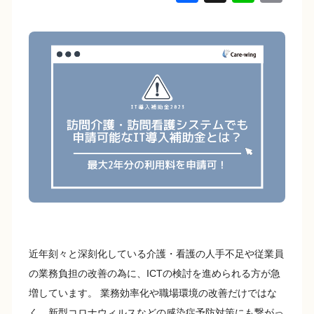
a
n
o
c
e
p
e
y
b
Li
o
n
o
k
k
近年刻々と深刻化している介護・看護の人手不足や従業員
の業務負担の改善の為に、ICTの検討を進められる方が急
増しています。 業務効率化や職場環境の改善だけではな
く、新型コロナウィルスなどの感染症予防対策にも繋がっ