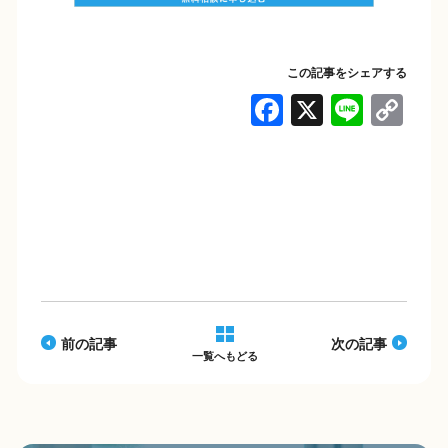
この記事をシェアする
F
X
Li
C
a
n
o
c
e
p
e
y
b
Li
o
n
o
k
k
前の記事
次の記事
一覧へもどる