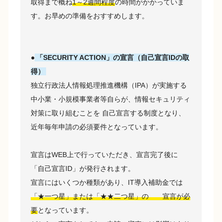
取得まで概ね
1～2週間程度
の時間がかかっていま
す。お早めの準備をおすすめします。
●
「SECURITY ACTION」の宣言（自己宣言IDの取
得）
独立行政法人情報処理推進機構（IPA）が実施する
中小業・小規模事業者等自らが、情報セキュリティ
対策に取り組むことを 自己宣言する制度となり、
近年毎年申請の必須要件となっています。
宣言はWEB上で行っていただき、宣言完了後に
「自己宣言ID」が発行されます。
宣言にはいくつか種類があり、IT導入補助金では
「★一つ星」または「★★二つ星」の 宣言が必
要
となっています。