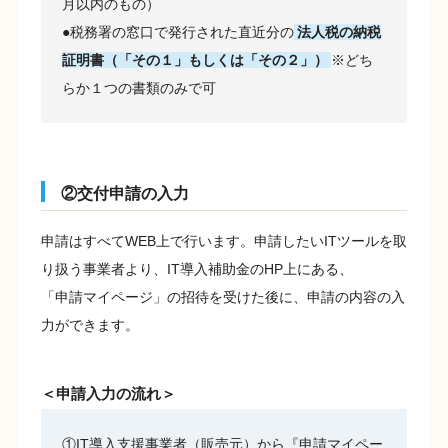
月以内のもの）
●税務署の窓口で発行された直近分の
法人税の納税
証明書（「その１」もしくは「その２」）
※どち
らか１つの書類のみで可
②交付申請の入力
申請はすべてWEB上で行います。申請したいITツールを取
り扱う事業者より、IT導入補助金のHP上にある、
「申請マイページ」の招待を受けた後に、申請の内容の入
力ができます。
＜申請入力の流れ＞
①IT導入支援事業者（販売元）から『申請マイペー