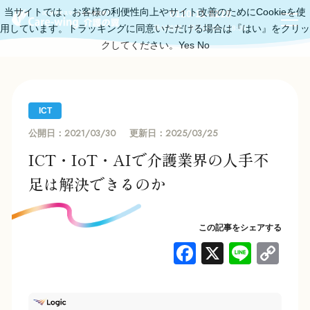
当サイトでは、お客様の利便性向上やサイト改善のためにCookieを使
0120-11-6219
用しています。トラッキングに同意いただける場合は『はい』をクリッ
受付時間：平日10:00～18:00
クしてください。
Yes
No
ICT
2021/03/30
2025/03/25
公開日：
更新日：
ICT・IoT・AIで介護業界の人手不
足は解決できるのか
この記事をシェアする
F
X
Li
C
a
n
o
c
e
p