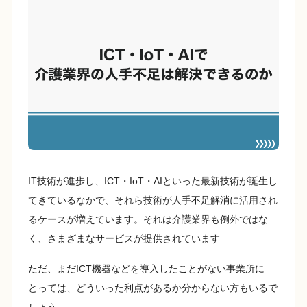
e
y
b
Li
o
n
o
k
k
IT技術が進歩し、ICT・IoT・AIといった最新技術が誕生し
てきているなかで、それら技術が人手不足解消に活用され
るケースが増えています。それは介護業界も例外ではな
く、さまざまなサービスが提供されています
ただ、まだICT機器などを導入したことがない事業所に
とっては、どういった利点があるか分からない方もいるで