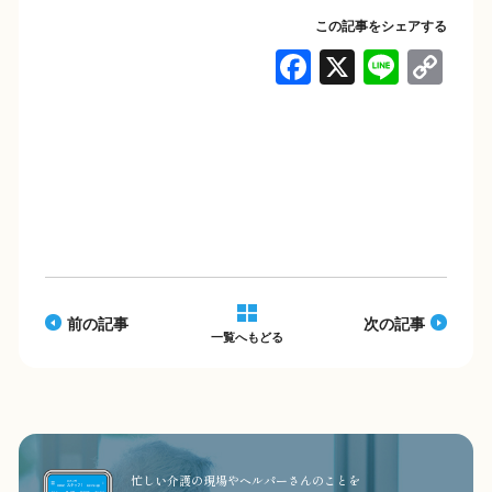
この記事をシェアする
F
X
Li
C
a
n
o
c
e
p
e
y
b
Li
o
n
o
k
k
前の記事
次の記事
一覧へもどる
忙しい介護の現場やヘルパーさんのことを