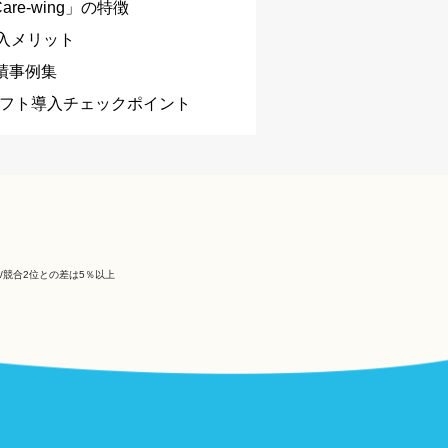
are-wing」の特徴
入メリット
実績事例集
フト導入チェックポイント
競合2位との差は5％以上