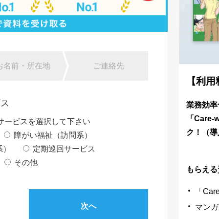
お名前・所在地
ご連絡先
【利用
ビス
業務効率
「Care
サービスを選択して下さい
ク！（導
障がい福祉（訪問系）
系）
定期巡回サービス
その他
もらえる
「Car
次へ
マンガで