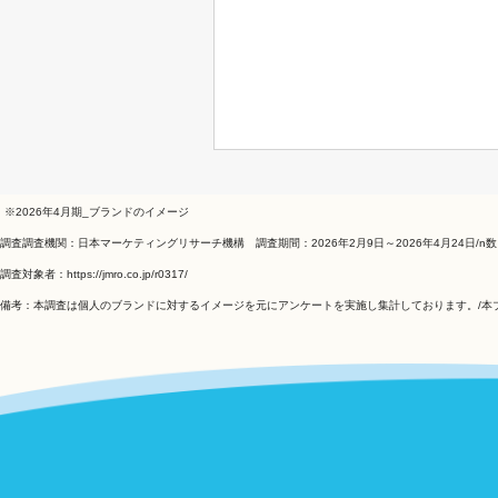
※2026年4月期_ブランドのイメージ
調査調査機関：日本マーケティングリサーチ機構 調査期間：2026年2月9日～2026年4月24日/n数
調査対象者：
https://jmro.co.jp/r0317/
備考：本調査は個人のブランドに対するイメージを元にアンケートを実施し集計しております。/本ブ