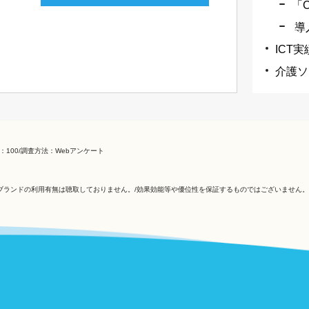
「C
導
ICT
介護ソ
：100/調査方法：Webアンケート
ランドの利用有無は聴取しておりません。/効果効能等や優位性を保証するものではございません。/